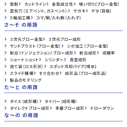
型割
カットライン
金型成立性
喰い切り(ブロー金型）
空気穴（エアベント、ガスベント）
ケガキ
ゲタ（背板）
５軸加工機
コマ/駒/入れ駒（入れ子）
さ〜そ の用語
３次元ブロー金型
３次元ブロー成形
サンドブラスト（ブロー金型）
シボ加工（ブロー金型）
射出（インジェクション）ブロー成形
射出成形
収縮率
ショートショット
シリンダー
真空成形
捨て袋（ロス形状）
スポット冷却パイプ(噴水)
スライド機構
すり合わせ
成形品（ブロー成形品）
製品のモデリング
た〜と の用語
ダイス（成形機）
タイバー（成形機）
ダイレクトブロー成形
多層ブロー成形
ドローダウン
な〜の の用語