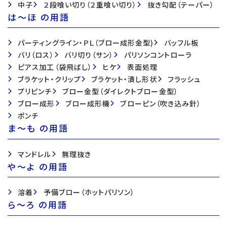
中子
２段喰い切り（２重喰い切り）
抜き勾配（テーパー）
は〜ほ の用語
パーティングライン・ＰＬ（ブロー成形金型)
バッフル板
バリ（ロス）
バリ切り（サン）
パリソンコントローラ
ピアス加工（袋飛ばし）
ヒケ
表面処理
ブラケット・クリップ
ブラケット・潰し形状
フラッシュ
プリピンチ
ブロー金型（ダイレクトブロー金型）
ブロー成形
ブロー成形機
ブローピン（吹き込み針）
ポンチ
ま〜も の用語
マンドレル
無理抜き
や〜よ の用語
溶着
予備ブロー（ホットパリソン）
ら〜ろ の用語