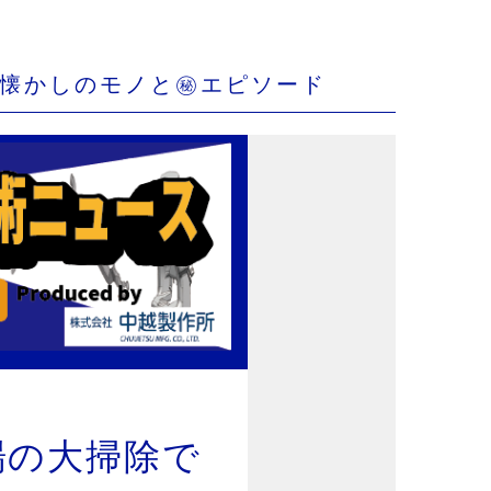
れた懐かしのモノと㊙エピソード
場の大掃除で