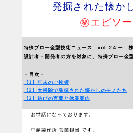
発掘された懐かし
㊙エピソー
特殊ブロー金型
技術ニュース vol.２4
ー 株
設計者・開発者の方を対象に、特殊ブロー金
- 目次 -
【1】
年末のご挨拶
【2】
大掃除で発掘された懐かしのモノたち
【3】
結びの言葉と休業案内
お世話になっております。
中越製作所 営業担当 です。