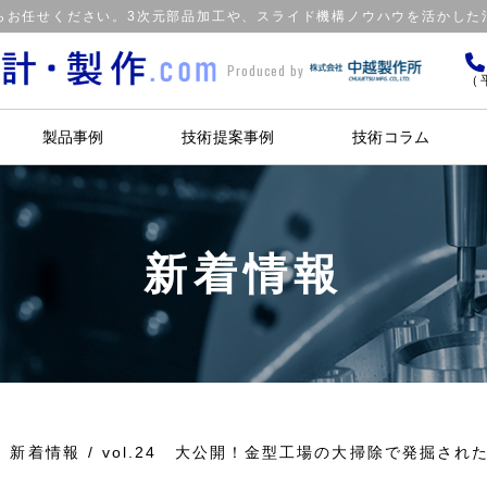
らお任せください。3次元部品加工や、スライド機構ノウハウを活かした
Produced by
（平
製品事例
技術提案事例
技術コラム
新着情報
新着情報
vol.24 大公開！金型工場の大掃除で発掘さ