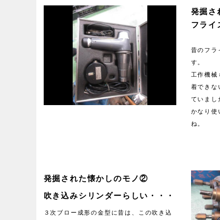
発掘さ
フライ
昔のフラ
す。
工作機械
着できな
ていまし
かなり使
ね。
発掘された懐かしのモノ②
吹き込みシリンダーらしい・・・
３次ブロー成形の金型に昔は、この吹き込