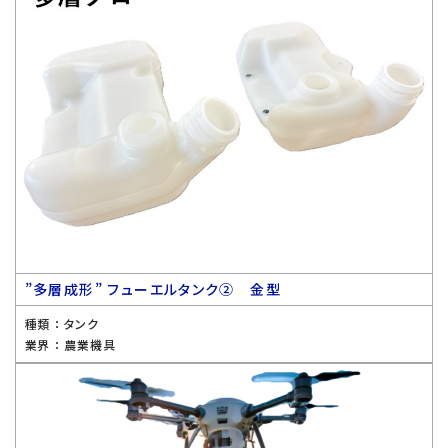
”多層成形” フューエルタンク② 金型
種類 ：
タンク
業界 ：
農業機具