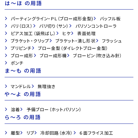
は〜ほ の用語
パーティングライン・ＰＬ（ブロー成形金型)
バッフル板
バリ（ロス）
バリ切り（サン）
パリソンコントローラ
ピアス加工（袋飛ばし）
ヒケ
表面処理
ブラケット・クリップ
ブラケット・潰し形状
フラッシュ
プリピンチ
ブロー金型（ダイレクトブロー金型）
ブロー成形
ブロー成形機
ブローピン（吹き込み針）
ポンチ
ま〜も の用語
マンドレル
無理抜き
や〜よ の用語
溶着
予備ブロー（ホットパリソン）
ら〜ろ の用語
離型
リブ
冷却回路（水冷）
６面フライス加工