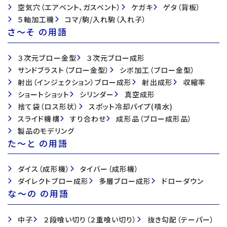
空気穴（エアベント、ガスベント）
ケガキ
ゲタ（背板）
５軸加工機
コマ/駒/入れ駒（入れ子）
さ〜そ の用語
３次元ブロー金型
３次元ブロー成形
サンドブラスト（ブロー金型）
シボ加工（ブロー金型）
射出（インジェクション）ブロー成形
射出成形
収縮率
ショートショット
シリンダー
真空成形
捨て袋（ロス形状）
スポット冷却パイプ(噴水)
スライド機構
すり合わせ
成形品（ブロー成形品）
製品のモデリング
た〜と の用語
ダイス（成形機）
タイバー（成形機）
ダイレクトブロー成形
多層ブロー成形
ドローダウン
な〜の の用語
中子
２段喰い切り（２重喰い切り）
抜き勾配（テーパー）