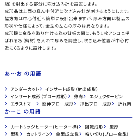
脂）を射出する部分に吹き込み針を設置します。
成形品は上面の真ん中付近に吹き込み針が刺さるようにします。
幅方向は中心付近へ簡単に設計出来ますが、厚み方向は製品の
形状や仕様によって、金型の左右の厚みは異なります。
成形機に金型を取り付ける為の背板の間に、もう１枚アンコと呼
ばれる板（鋼材）を入れて厚みを調整し、吹き込み位置が中心付
近にくるように設計します。
あ〜お の用語
アンダーカット
インサート成形（射出成形）
インサート成形（ブロー成形）
薄肉
エジェクターピン
エラストマー
延伸ブロー成形
押出ブロー成形
折れ肉
か〜こ の用語
カートリッジヒーター(ヒーター棒)
回転成形
型厚
型割
カットライン
金型成立性
喰い切り(ブロー金型）