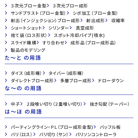
３次元ブロー金型
３次元ブロー成形
サンドブラスト（ブロー金型）
シボ加工（ブロー金型）
射出（インジェクション）ブロー成形
射出成形
収縮率
ショートショット
シリンダー
真空成形
捨て袋（ロス形状）
スポット冷却パイプ(噴水)
スライド機構
すり合わせ
成形品（ブロー成形品）
製品のモデリング
た〜と の用語
ダイス（成形機）
タイバー（成形機）
ダイレクトブロー成形
多層ブロー成形
ドローダウン
な〜の の用語
中子
２段喰い切り（２重喰い切り）
抜き勾配（テーパー）
は〜ほ の用語
パーティングライン・ＰＬ（ブロー成形金型)
バッフル板
バリ（ロス）
バリ切り（サン）
パリソンコントローラ