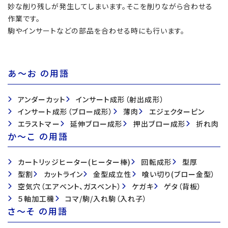
妙な削り残しが発生してしまいます。そこを削りながら合わせる
作業です。
駒やインサートなどの部品を合わせる時にも行います。
あ〜お の用語
アンダーカット
インサート成形（射出成形）
インサート成形（ブロー成形）
薄肉
エジェクターピン
エラストマー
延伸ブロー成形
押出ブロー成形
折れ肉
か〜こ の用語
カートリッジヒーター(ヒーター棒)
回転成形
型厚
型割
カットライン
金型成立性
喰い切り(ブロー金型）
空気穴（エアベント、ガスベント）
ケガキ
ゲタ（背板）
５軸加工機
コマ/駒/入れ駒（入れ子）
さ〜そ の用語