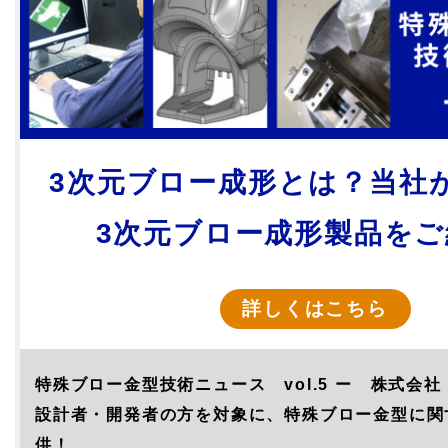
3次元ブロー成形とは？
当社
3次元ブロー成形製品をご
詳しくはこちら
特殊ブロー金型
技術ニュース vol.5
ー 株式会社
設計者・開発者の方を対象に、特殊ブロー金型に関
供！