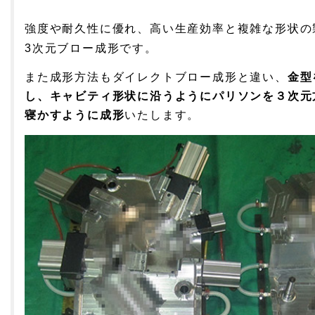
強度や耐久性に優れ、高い生産効率と複雑な形状の
3次元ブロー成形です。
また成形方法もダイレクトブロー成形と違い、
金型
し、キャビティ形状に沿うようにパリソンを３次元
寝かすように成形
いたします。