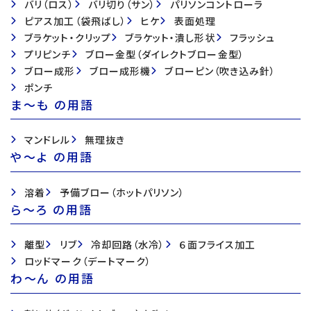
バリ（ロス）
バリ切り（サン）
パリソンコントローラ
ピアス加工（袋飛ばし）
ヒケ
表面処理
ブラケット・クリップ
ブラケット・潰し形状
フラッシュ
プリピンチ
ブロー金型（ダイレクトブロー金型）
ブロー成形
ブロー成形機
ブローピン（吹き込み針）
ポンチ
ま〜も の用語
マンドレル
無理抜き
や〜よ の用語
溶着
予備ブロー（ホットパリソン）
ら〜ろ の用語
離型
リブ
冷却回路（水冷）
６面フライス加工
ロッドマーク（デートマーク）
わ〜ん の用語