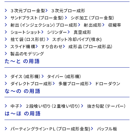
３次元ブロー金型
３次元ブロー成形
サンドブラスト（ブロー金型）
シボ加工（ブロー金型）
射出（インジェクション）ブロー成形
射出成形
収縮率
ショートショット
シリンダー
真空成形
捨て袋（ロス形状）
スポット冷却パイプ(噴水)
スライド機構
すり合わせ
成形品（ブロー成形品）
製品のモデリング
た〜と の用語
ダイス（成形機）
タイバー（成形機）
ダイレクトブロー成形
多層ブロー成形
ドローダウン
な〜の の用語
中子
２段喰い切り（２重喰い切り）
抜き勾配（テーパー）
は〜ほ の用語
パーティングライン・ＰＬ（ブロー成形金型)
バッフル板