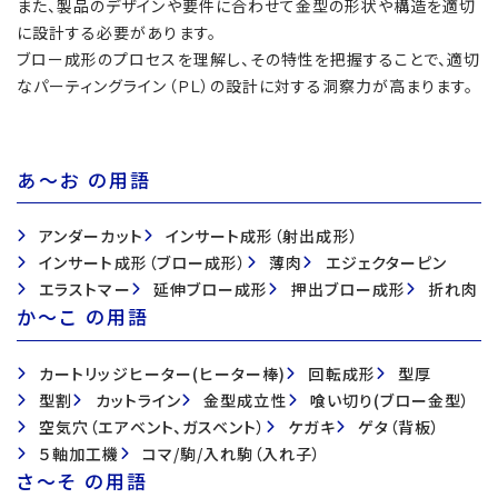
また、製品のデザインや要件に合わせて金型の形状や構造を適切
に設計する必要があります。
ブロー成形のプロセスを理解し、その特性を把握することで、適切
なパーティングライン（ＰＬ）の設計に対する洞察力が高まります。
あ〜お の用語
アンダーカット
インサート成形（射出成形）
インサート成形（ブロー成形）
薄肉
エジェクターピン
エラストマー
延伸ブロー成形
押出ブロー成形
折れ肉
か〜こ の用語
カートリッジヒーター(ヒーター棒)
回転成形
型厚
型割
カットライン
金型成立性
喰い切り(ブロー金型）
空気穴（エアベント、ガスベント）
ケガキ
ゲタ（背板）
５軸加工機
コマ/駒/入れ駒（入れ子）
さ〜そ の用語