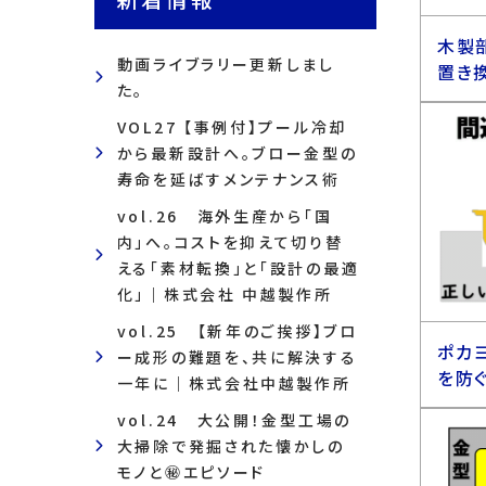
木製
動画ライブラリー更新しまし
置き
た。
VOL27 【事例付】プール冷却
から最新設計へ。ブロー金型の
寿命を延ばすメンテナンス術
vol.26 海外生産から「国
内」へ。コストを抑えて切り替
える「素材転換」と「設計の最適
化」｜株式会社 中越製作所
vol.25 【新年のご挨拶】ブロ
ポカ
ー成形の難題を、共に解決する
を防ぐ
一年に｜株式会社中越製作所
vol.24 大公開！金型工場の
大掃除で発掘された懐かしの
モノと㊙エピソード