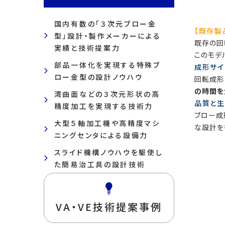
国内有数の「３次元ブロー金
【既存製
型」設計・製作メーカーによる
既存の回
実績と技術提案力
このモデ
部品一体化を実現する特殊ブ
成形サイ
ロー金型の設計ノウハウ
回転成形
の時間を
湾曲面などの３次元形状の高
品質と
精度加工を実現する技術力
ブロー成
大型５軸加工機や高精度マシ
な設計を
ニングセンタによる設備力
スライド機構ノウハウを駆使し
た簡易治工具の設計技術
VA・VE技術提案事例