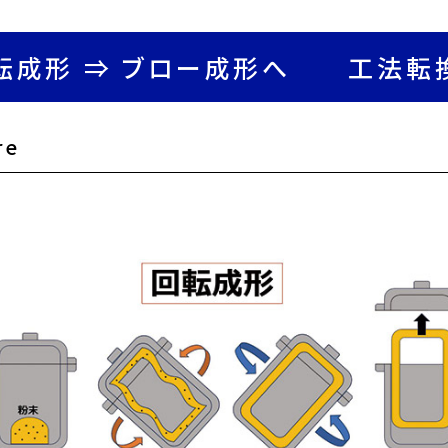
転成形 ⇒ ブロー成形へ 工法転
re