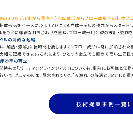
品の３Dモデル化から量産へ】回転成形からブロー成形への転換プ
転成形品をベースに、３D CADによる立体モデルの作成からスタートし
ルをもとに詳細な打ち合わせを重ね、ブロー成形用金型の設計・製作を
クルの劇的な短縮
は「加熱・溶解」に長時間を要しますが、ブロー成形は常に加熱された樹
大幅に短縮
できます。これにより、ひとつの金型でも極めて高い生産性
生産効率の両立
形特有の「パーティングライン（バリ）」についても、事前にお客様と仕
行いました。その結果、懸念されていた「液漏れ」の解消と、安定した量
技術提案事例一覧