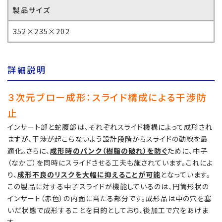
製品サイズ
352×235×202
詳細説明
３次元ブロー成形：スライド構成による干渉防
止
インサート部と蛇腹部は、それぞれスライド機構によって成形され
ますが、干渉が起こらないよう設計段階からスライドの動線を最
適化。さらに、
成形時のパンク（樹脂の破れ）を防ぐ
ために、中子
（なかご）を同時にスライドさせる工夫も施されています。これによ
り、
成形不良のリスクを大幅に抑えることが可能
となっています。
この製品に対する中子スライドが機能しているのは、円筒形状の
インサート（赤色）の内面に当たる部分です。成形品は中の穴を塞
いだ状態で成形することを目的としており、後加工で穴をあけま
す。