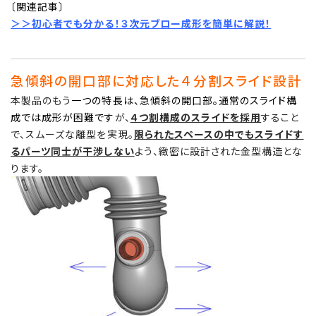
〔関連記事〕
＞＞
初心者でも分かる！３次元ブロー成形を簡単に解説！
急傾斜の開口部に対応した４分割スライド設計
本製品のもう
一つの特長は、急傾斜の開口部。通常のスライド構
成では成形が困難です
が、
４つ割構成のスライドを採用
すること
で、スムーズな離型を実現。
限られたスペースの中でもスライドす
るパーツ同士が干渉しない
よう、緻密に設計された金型構造とな
ります。