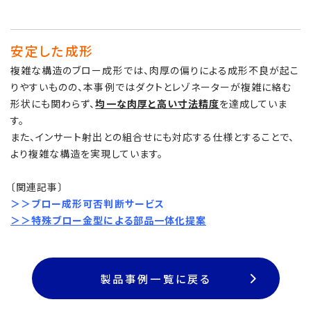
安定した成形
複雑な構造のブロー成形では、肉厚の偏りによる成形不良が起こ
りやすいものの、本事例ではダクトとレゾネーターが複雑に絡む
形状にも関わらず、
均一な肉厚と高い寸法精度
を達成していま
す。
また、インサート射出との組合せにも対応する仕様とすることで、
より複雑な構造を実現しています。
〔関連記事〕
＞＞
ブロー成形可否判断サービス
＞＞
特殊ブロー金型による部品一体化提案
製品事例一覧に戻る