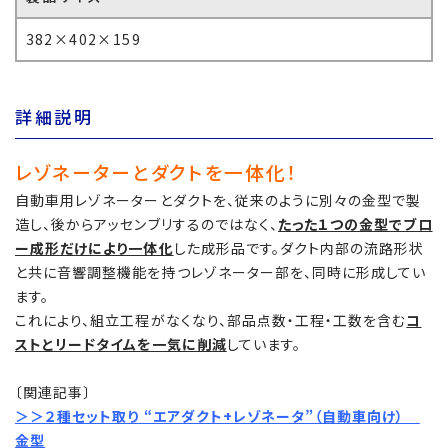
382×402×159
詳細説明
レゾネーターとダクトを一体化！
自動車用レゾネーターとダクトを、従来のように別々の金型で製
造し、後からアッセンブリするのではなく、
たった１つの金型でブロ
ー成形だけにより一体化
した成形品です。ダクト内部の流路形状
と共に音響調整機能を持つレゾネーター部を、同時に形成してい
ます。
これにより、組立工程がなくなり、部品点数・工程・工数を含む
コ
ストとリードタイムを一気に削減
しています。
〔関連記事〕
＞＞
２種セット取り “エアダクト+レゾネータ”（自動車向け）
金型