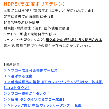
HDPE（高密度ポリエチレン）
本製品にはHDPE（高密度ポリエチレン）が使われています。
非常に丈夫で耐衝撃性に優れる
軽量で持ち運びが簡単
耐候性・耐薬品性に優れ、屋外使用に最適
リサイクル可能で環境負荷が低い
フェンスや大型タンクなど、
屋外向けの成形品
に多く使用される
素材で、遊具用途でもその特性を存分に活かしています。
〔関連記事〕
＞＞ブロー成形可否判断サービス
＞＞選ばれる理由
＞＞
射
出成形品の溶着加工のレス化！フランジ形状を一体成形
しコストダウン！
＞＞
ブロー成形品” タンク ”
＞＞
解説！タンク形状ならブロー成形！
＞＞
トラック向け 中空ウォッシャータンク 金型