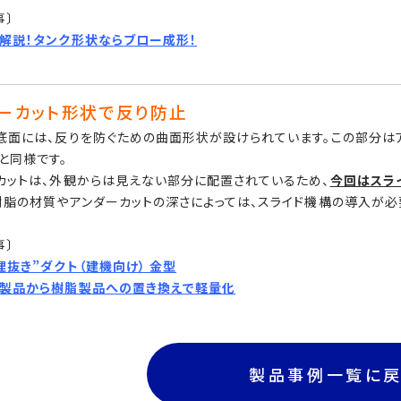
事〕
解説！タンク形状ならブロー成形！
ーカット形状で反り防止
底面には、反りを防ぐための曲面形状が設けられています。この部分は
と同様です。
カットは、外観からは見えない部分に配置されているため、
今回はスラ
樹脂の材質やアンダーカットの深さによっては、スライド機構の導入が必
事〕
理抜き”ダクト（建機向け） 金型
製品から樹脂製品への置き換えで軽量化
製品事例一覧に