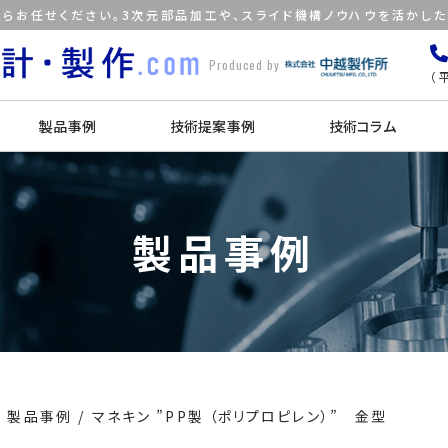
らお任せください。3次元部品加工や、スライド機構ノウハウを活かし
Produced by
（平
製品事例
技術提案事例
技術コラム
製品事例
製品事例
マネキン ”PP製 （ポリプロピレン）” 金型