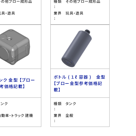
その他ブロー成形品
種類
その他ブロー成形品
：
玩具・遊具
業界
玩具・遊具
：
ボトル ( １ℓ 容器 ) 金型
ンク 金型 【ブロー
【ブロー金型参考価格記
考価格記載】
載】
タンク
種類
タンク
：
自動車・トラック 建機
業界
全般
：