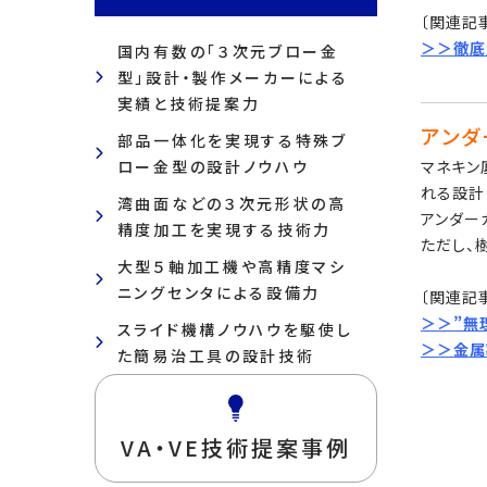
〔関連記
＞＞徹底
国内有数の「３次元ブロー金
型」設計・製作メーカーによる
実績と技術提案力
アンダ
部品一体化を実現する特殊ブ
マネキン
ロー金型の設計ノウハウ
れる設計
湾曲面などの３次元形状の高
アンダー
精度加工を実現する技術力
ただし、
大型５軸加工機や高精度マシ
ニングセンタによる設備力
〔関連記
＞＞
”無
スライド機構ノウハウを駆使し
＞＞
金属
た簡易治工具の設計技術
VA・VE技術提案事例