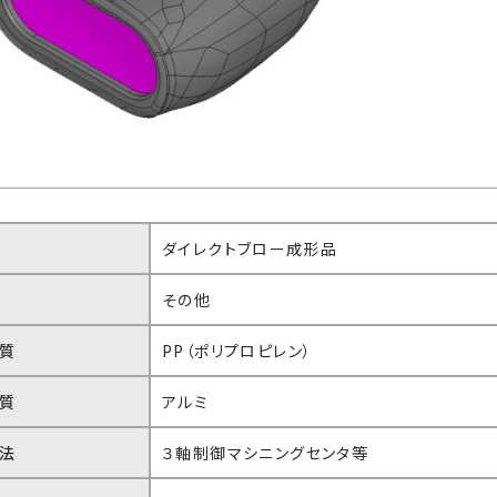
ダイレクトブロー成形品
その他
質
PP（ポリプロピレン）
質
アルミ
法
３軸制御マシニングセンタ等