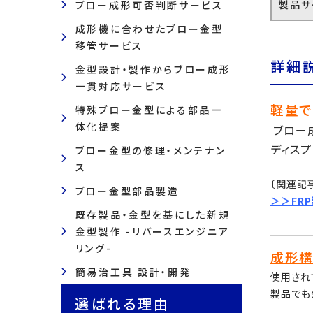
製品サ
ブロー成形可否判断サービス
成形機に合わせたブロー金型
移管サービス
詳細
金型設計・製作からブロー成形
一貫対応サービス
軽量で
特殊ブロー金型による部品一
体化提案
ブロー
ディス
ブロー金型の修理・メンテナン
ス
〔関連記
ブロー金型部品製造
＞＞FR
既存製品・金型を基にした新規
金型製作 -リバースエンジニア
リング-
成形構
簡易治工具 設計・開発
使用され
製品でも
選ばれる理由