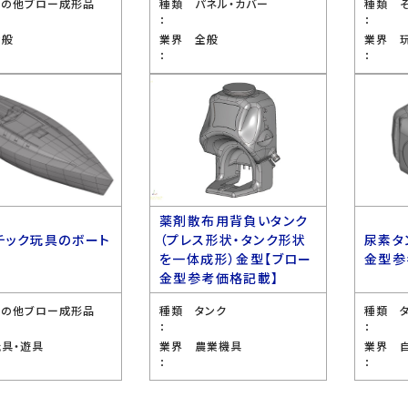
その他ブロー成形品
種類
パネル・カバー
種類
：
：
全般
業界
全般
業界
：
：
薬剤散布用背負いタンク
チック玩具のボート
（プレス形状・タンク形状
尿素タ
を一体成形）金型【ブロー
金型参
金型参考価格記載】
その他ブロー成形品
種類
タンク
種類
：
：
玩具・遊具
業界
農業機具
業界
：
：