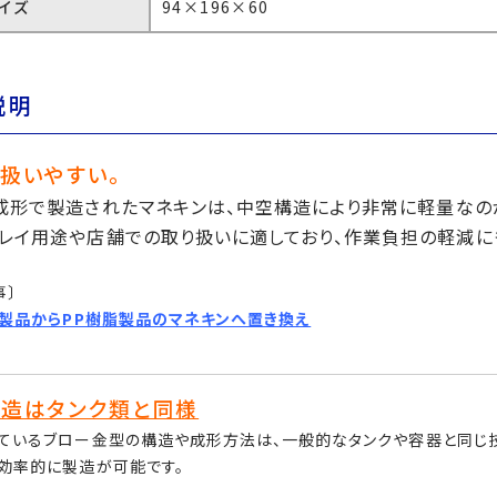
イズ
94×196×60
説明
扱いやすい。
成形で製造されたマネキンは、中空構造により非常に軽量なの
プレイ用途や店舗での取り扱いに適しており、作業負担の軽減に
事〕
P製品からPP樹脂製品のマネキンへ置き換え
造はタンク類と同様
ているブロー金型の構造や成形方法は、一般的なタンクや容器と同じ
効率的に製造が可能です。