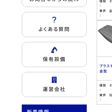
種類
：
業界
：
よくある質問
保有設備
プラス
金型
種類
運営会社
：
業界
：
新着情報