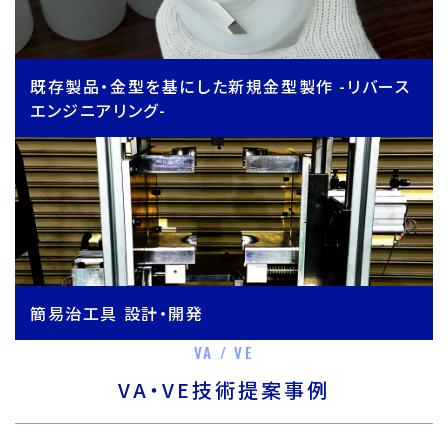
既存製品・金型を基にした新規金型製作 -リバース
エンジニアリング-
簡易治工具 設計・開発
VA / VE
VA・VE技術提案事例