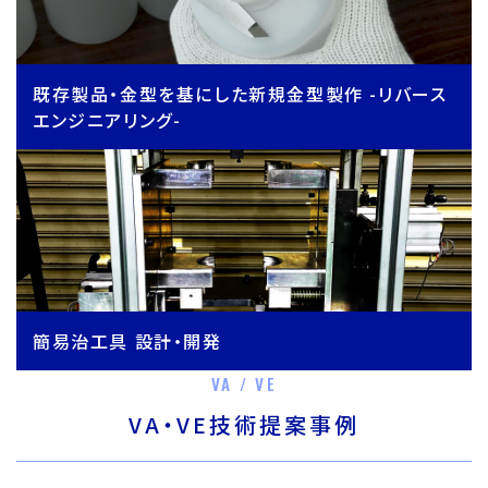
既存製品・金型を基にした新規金型製作 -リバース
エンジニアリング-
簡易治工具 設計・開発
VA / VE
VA・VE技術提案事例