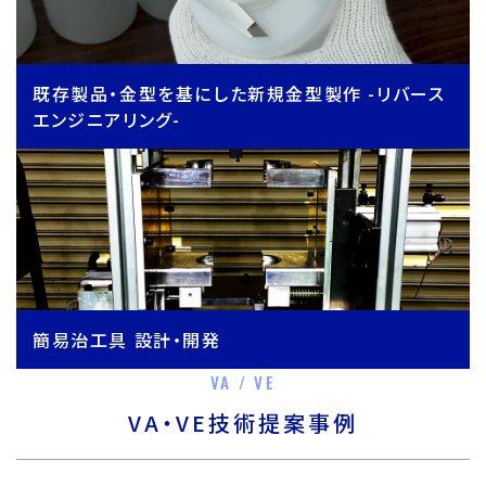
既存製品・金型を基にした新規金型製作 -リバース
エンジニアリング-
簡易治工具 設計・開発
VA / VE
VA・VE技術提案事例