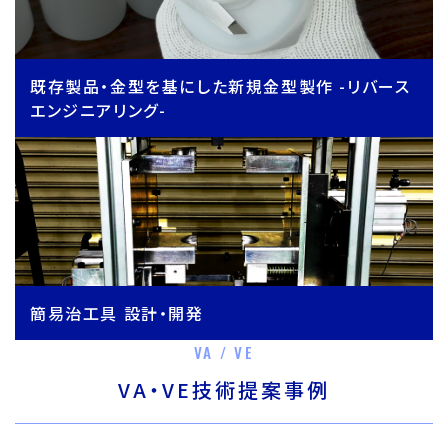
既存製品・金型を基にした新規金型製作 -リバース
エンジニアリング-
簡易治工具 設計・開発
VA / VE
VA・VE技術提案事例