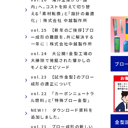
内」へ。コストを抑えて切り替
える「素材転換」と「設計の最適
化」｜株式会社 中越製作所
vol.25 【新年のご挨拶】ブロ
ー成形の難題を、共に解決する
一年に｜株式会社中越製作所
vol.24 大公開！金型工場の
大掃除で発掘された懐かしの
ブロ
モノと㊙エピソード
vol.23 【試作金型】のブロー
成形の適正について
vol.22 「カーボンニュートラ
ル燃料」と「特殊ブロー金型」
NEW！！ ダウンロード資料を
追加しました。
金型
vol.21 ブロー成形の新しい