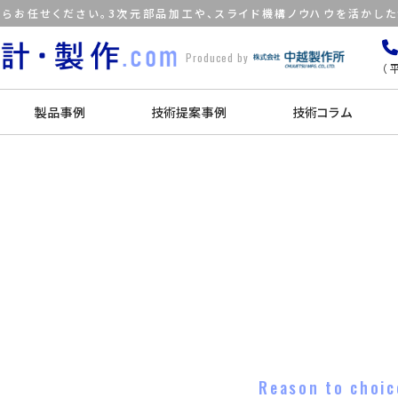
らお任せください。3次元部品加工や、スライド機構ノウハウを活かし
Produced by
（平
製品事例
技術提案事例
技術コラム
Reason to choic