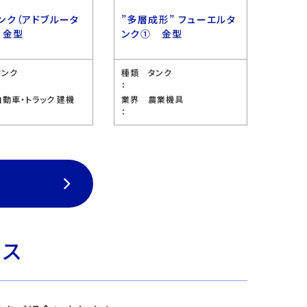
ンク（アドブルータ
”多層成形” フューエルタ
 金型
ンク① 金型
タンク
種類
タンク
：
自動車・トラック 建機
業界
農業機具
：
ビス