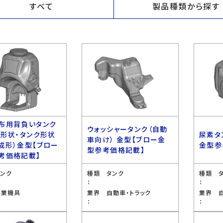
すべて
製品種類から探す
布用背負いタンク
ウォッシャータンク（自動
ス形状・タンク形状
尿素タ
車向け） 金型【ブロー金
成形）金型【ブロー
金型参
型参考価格記載】
考価格記載】
タンク
種類
タンク
種類
：
：
農業機具
業界
自動車・トラック
業界
：
：