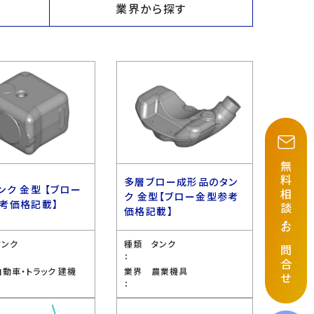
業界から探す
無料相談
多層ブロー成形品のタン
ンク 金型 【ブロー
ク 金型【ブロー金型参考
考価格記載】
価格記載】
・
お問合せ
タンク
種類
タンク
：
自動車・トラック 建機
業界
農業機具
：