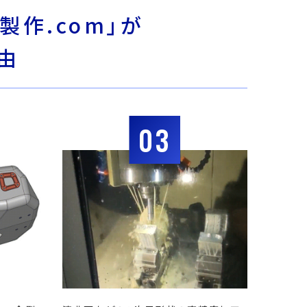
製作.com」が
由
03