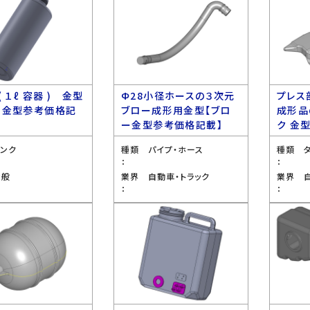
( １ℓ 容器 ) 金型
Ф28小径ホースの３次元
プレス
ー金型参考価格記
ブロー成形用金型【ブロ
成形品
ー金型参考価格記載】
ク 金
タンク
種類
パイプ・ホース
種類
：
：
全般
業界
自動車・トラック
業界
：
：