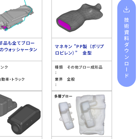
技術資料
部品も全てブロー
ダウンロード
マネキン ”PP製 （ポリプ
のウォッシャータン
ロピレン）” 金型
型
タンク
種類
その他ブロー成形品
：
自動車・トラック
業界
全般
：