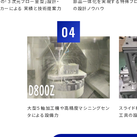
の「３次元ブロー金型」設計・
部品一体化を実現する特殊ブ
カーによる 実績と技術提案力
の設計ノウハウ
04
大型５軸加工機や高精度マシニングセン
スライド
タによる設備力
工具の