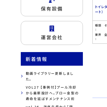
トイレ
保有設備
ート）
種類
：
業界
運営会社
：
新着情報
動画ライブラリー更新しまし
た。
VOL27 【事例付】プール冷却
から最新設計へ。ブロー金型の
寿命を延ばすメンテナンス術
vol.26 海外生産から「国