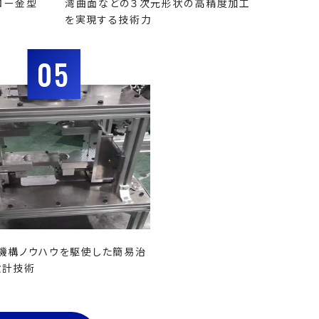
ロー金型
湾曲面などの３次元形状の高精度加工
を実現する技術力
05
機構ノウハウを駆使した簡易治
設計技術