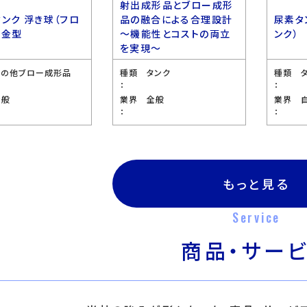
射出成形品とブロー成形
タンク 浮き球（フロ
品の融合による合理設計
尿素タ
 金型
〜機能性とコストの両立
ンク）
を実現〜
その他ブロー成形品
種類
タンク
種類
：
：
全般
業界
全般
業界
：
：
もっと見る
Service
商品・サー