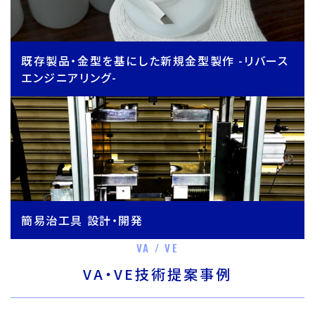
既存製品・金型を基にした新規金型製作 -リバース
エンジニアリング-
簡易治工具 設計・開発
VA / VE
VA・VE技術提案事例