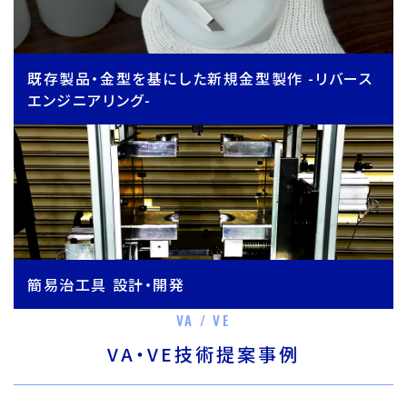
既存製品・金型を基にした新規金型製作 -リバース
エンジニアリング-
簡易治工具 設計・開発
VA / VE
VA・VE技術提案事例