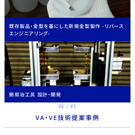
既存製品・金型を基にした新規金型製作 -リバース
エンジニアリング-
簡易治工具 設計・開発
VA / VE
VA・VE技術提案事例