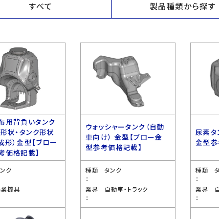
すべて
製品種類から探す
布用背負いタンク
ウォッシャータンク（自動
ス形状・タンク形状
尿素タ
車向け） 金型【ブロー金
成形）金型【ブロー
金型参
型参考価格記載】
考価格記載】
タンク
種類
タンク
種類
：
：
農業機具
業界
自動車・トラック
業界
：
：