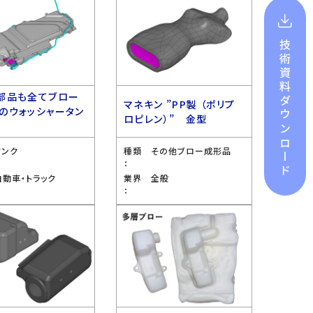
技術資料
部品も全てブロー
ダウンロード
マネキン ”PP製 （ポリプ
のウォッシャータン
ロピレン）” 金型
型
タンク
種類
その他ブロー成形品
：
自動車・トラック
業界
全般
：