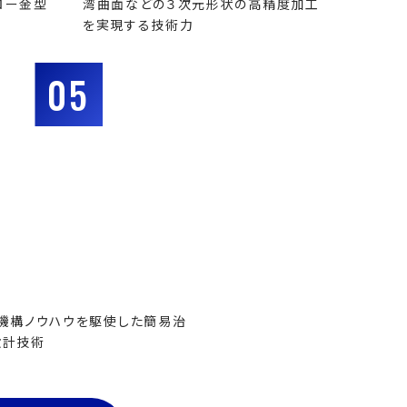
ロー金型
湾曲面などの３次元形状の高精度加工
を実現する技術力
05
機構ノウハウを駆使した簡易治
設計技術