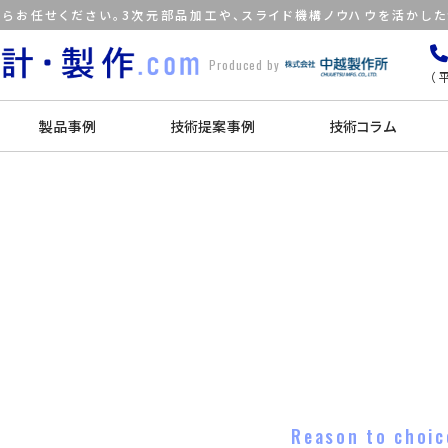
らお任せください。3次元部品加工や、スライド機構ノウハウを活かし
Produced by
（平
製品事例
技術提案事例
技術コラム
Reason to choic