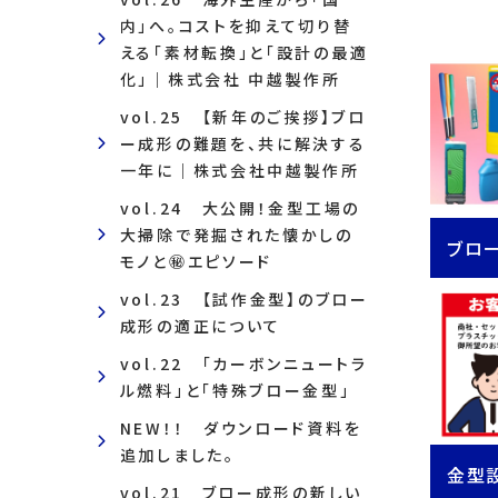
内」へ。コストを抑えて切り替
える「素材転換」と「設計の最適
化」｜株式会社 中越製作所
vol.25 【新年のご挨拶】ブロ
ー成形の難題を、共に解決する
一年に｜株式会社中越製作所
vol.24 大公開！金型工場の
大掃除で発掘された懐かしの
ブロ
モノと㊙エピソード
vol.23 【試作金型】のブロー
成形の適正について
vol.22 「カーボンニュートラ
ル燃料」と「特殊ブロー金型」
NEW！！ ダウンロード資料を
追加しました。
金型
vol.21 ブロー成形の新しい