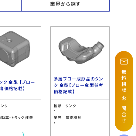
業界から探す
無料相談
多層ブロー成形品のタン
ンク 金型 【ブロー
ク 金型【ブロー金型参考
考価格記載】
価格記載】
・
お問合せ
タンク
種類
タンク
：
自動車・トラック 建機
業界
農業機具
：