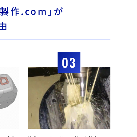
製作.com」が
由
03