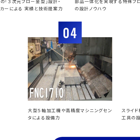
の「３次元ブロー金型」設計・
部品一体化を実現する特殊ブ
カーによる 実績と技術提案力
の設計ノウハウ
04
大型５軸加工機や高精度マシニングセン
スライド
タによる設備力
工具の