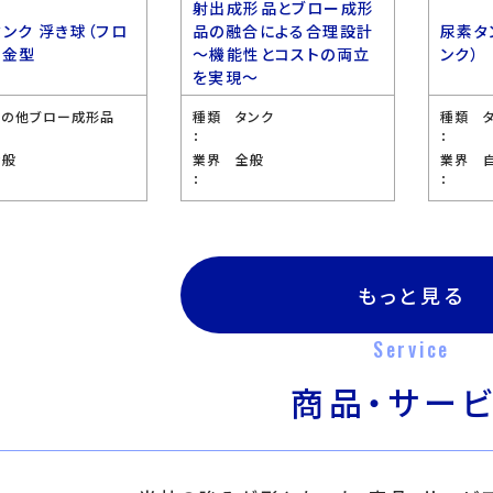
射出成形品とブロー成形
タンク 浮き球（フロ
品の融合による合理設計
尿素タ
 金型
〜機能性とコストの両立
ンク）
を実現〜
その他ブロー成形品
種類
タンク
種類
：
：
全般
業界
全般
業界
：
：
もっと見る
Service
商品・サー