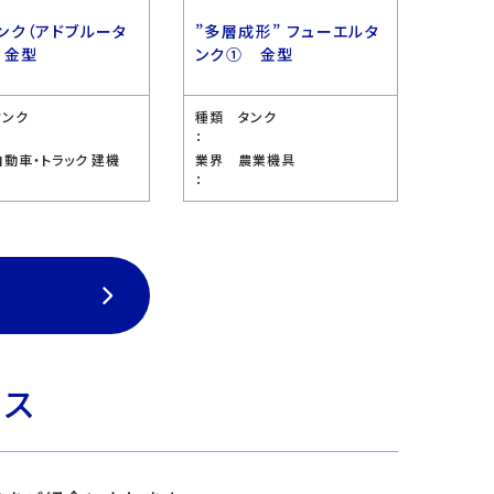
ンク（アドブルータ
”多層成形” フューエルタ
 金型
ンク① 金型
タンク
種類
タンク
：
自動車・トラック 建機
業界
農業機具
：
ビス