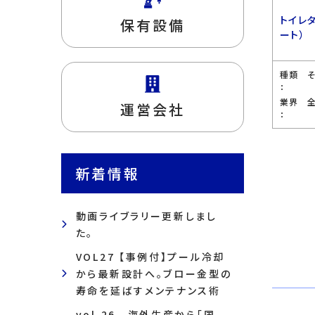
トイレ
保有設備
ート）
種類
：
業界
運営会社
：
新着情報
動画ライブラリー更新しまし
た。
VOL27 【事例付】プール冷却
から最新設計へ。ブロー金型の
寿命を延ばすメンテナンス術
vol.26 海外生産から「国