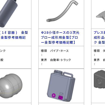
( １ℓ 容器 ) 金型
Ф28小径ホースの３次元
プレス
ー金型参考価格記
ブロー成形用金型【ブロ
成形品
ー金型参考価格記載】
ク 金
タンク
種類
パイプ・ホース
種類
：
：
全般
業界
自動車・トラック
業界
：
：