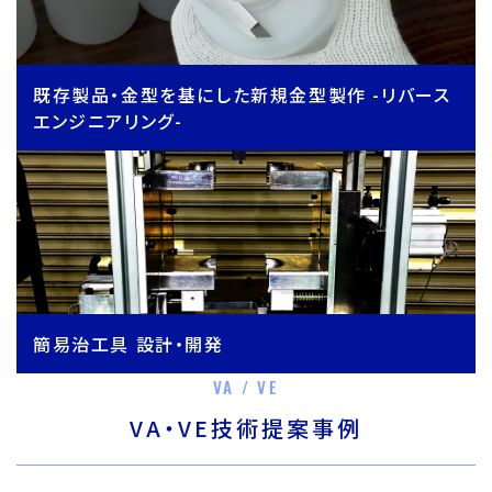
既存製品・金型を基にした新規金型製作 -リバース
エンジニアリング-
簡易治工具 設計・開発
VA / VE
VA・VE技術提案事例