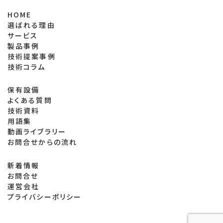
壊・改ざん・漏洩等の防止その他個人情報の安全管理のた
HOME
めに、必要かつ適切な措置を適切に講じます。以上の目的を
選ばれる理由
達するため、当社は人的安全管理措置として、雇用や外部委
サービス
託の契約時において、個人データに関する秘密保持に関す
製品事例
る事項を盛り込んでおります。
技術提案事例
第7条（個人情報の第三者への提供）
技術コラム
当事業者は、人命や人権を保護するために緊急を要する場
保有設備
よくある質問
合、または司法機関、警察等の公共機関による法令に基づく
技術資料
要請に協力する場合、その他法令に従う場合には、ユーザ
用語集
ーにお断りすることなく情報開示することがあります。
動画ライブラリー
第8条（プライバシーポリシーの変更）
お問合せからの流れ
当社は、個人情報保護方針（プライバシーポリシー）の取り
新着情報
扱い方法について適宜見直しを行い、改訂することがありま
お問合せ
す。ただし、法令上利用者の同意が必要となるような本ポリ
運営会社
プライバシーポリシー
シーの変更を行う場合、変更後の本ポリシーは、当社所定の
方法で変更に同意した利用者に対してのみ適用されるもの
とします。なお、当社は、本ポリシーを変更する場合には、変