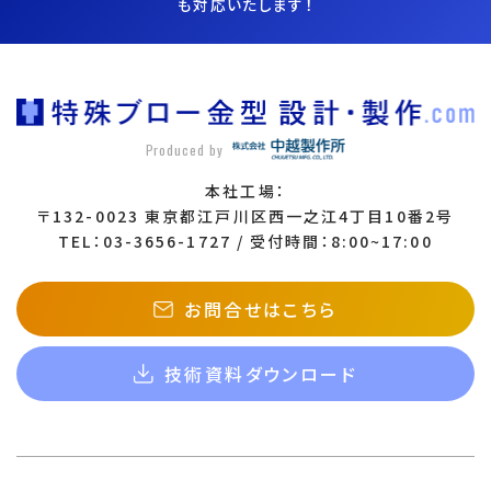
も対応いたします！
第5条（情報収集モジュール）
本サイトでは、ユーザー情報を取得するなどの目的として、
次の情報収集モジュールを利用します。情報収集モジュール
が取得する情報の項目、利用目的、第三者提供の有無につ
Produced by
きましては、以下のサービスのプライバシーポリシーをご確
認ください。
本社工場：
Google Analyticsの利用 本サイトでは、ユーザーの利用
〒132-0023 東京都江戸川区西一之江4丁目10番2号
状況を把握するためにGoogle Analyticsを利用していま
TEL：03-3656-1727 / 受付時間：8:00~17:00
す。Google Analyticsの利用規約及びプライバシーポリシ
ーに関する説明については、Google Analyticsのサイトを
お問合せはこちら
ご覧ください。
Google Analytics利用規約
技術資料ダウンロード
Google プライバシーポリシー
第6条（個人情報の安全管理措置）
当社は、個人情報への不正アクセス、個人情報の紛失・破