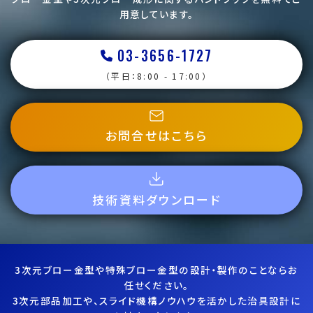
号化して通信する業界標準のセキュリティ機能）により保護
用意しています。
します。お客様がSSLに準拠したブラウザをお使いになられ
ることで、お客様の個人情報を自動的に暗号化して送受信
03-3656-1727
致します。なお、SSLに対応していないブラウザをご利用の場
合は、本サイトにアクセスできない、あるいは情報の入力が
（平日：8:00 - 17:00）
できない場合がございます。
第4条（Cookieの利用）
お問合せはこちら
本サイトは、お客様により一層のサービスを提供するため、
Cookie（クッキー）と呼ばれる技術を利用しています。
Cookieとは、サーバーからお客様のブラウザに送信され、
お客様が使用しているコンピュータのストレージに蓄積され
技術資料ダウンロード
る情報のことです。当社が送信するCookieの情報には、第
三者がお客様個人を特定できる情報は含まれておらず、お
客様のプライバシーが侵害されることはありません。また、
お客様は、使用しているブラウザの設定により、Cookieの受
3次元ブロー金型や特殊ブロー金型の設計・製作のことならお
け取りを拒否することが可能です。但し、受け取り拒否をさ
任せください。
れた場合、一部サービスの利便性が低下する可能性があり
3次元部品加工や、スライド機構ノウハウを活かした治具設計に
ますので、予めご了承ください。