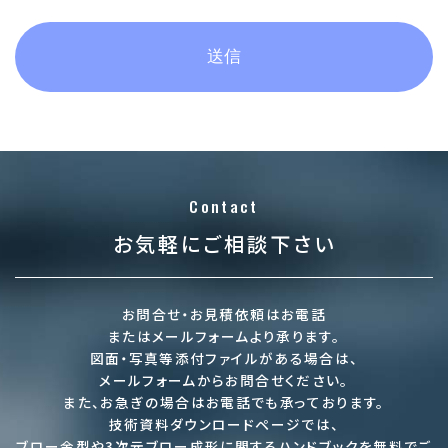
①当社によるサービスの提供・事業の運営のため
②当社のサービスに関するご案内・提供のため
③WEBマガジンを配信するため
④お客様からのお問い合わせに回答するため
⑤お客様のトラフィック測定及び行動測定をするため
⑥マーケティング分析への活用による当社サービスへの品
質向上のため
Contact
⑦本サービスに関する規約変更など重要な通知の実施をす
るため
お気軽にご相談下さい
⑧法令の定め又は行政当局の通達・指導などに基づく対応
を行うため
⑨その他個人情報取得時に明示した利用目的のため
お問合せ・お見積依頼はお電話
第3条（SSL（セキュリティ）について）
またはメールフォームより承ります。
図面・写真等添付ファイルがある場合は、
メールフォームからお問合せください。
本サイト上でお客様から個人情報を送信いただく場合のセ
また、お急ぎの場合はお電話でも承っております。
キュリティ確保のため、本サイトではお客様の個人情報を
技術資料ダウンロードページでは、
SSL（Secure Socket Layer：インターネット上で情報を暗
ブロー金型や3次元ブロー成形に関するハンドブックを
無料でご