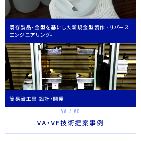
既存製品・金型を基にした新規金型製作 -リバース
エンジニアリング-
簡易治工具 設計・開発
VA / VE
VA・VE技術提案事例