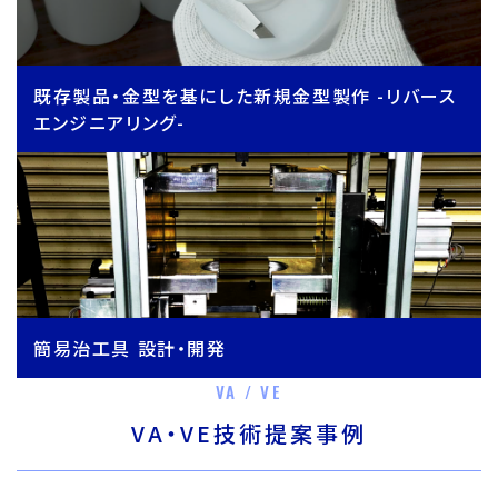
既存製品・金型を基にした新規金型製作 -リバース
エンジニアリング-
簡易治工具 設計・開発
VA / VE
VA・VE技術提案事例