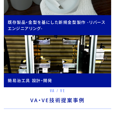
既存製品・金型を基にした新規金型製作 -リバース
エンジニアリング-
簡易治工具 設計・開発
VA / VE
VA・VE技術提案事例