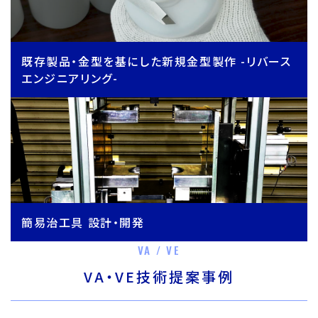
既存製品・金型を基にした新規金型製作 -リバース
エンジニアリング-
簡易治工具 設計・開発
VA / VE
VA・VE技術提案事例