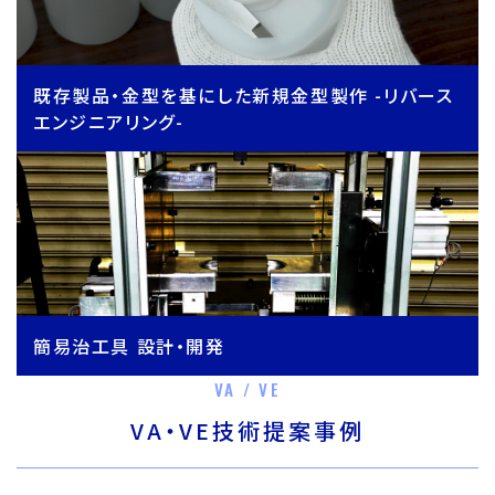
既存製品・金型を基にした新規金型製作 -リバース
エンジニアリング-
簡易治工具 設計・開発
VA / VE
VA・VE技術提案事例