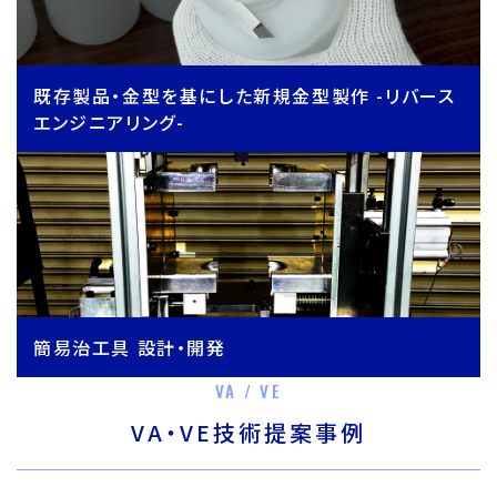
既存製品・金型を基にした新規金型製作 -リバース
エンジニアリング-
簡易治工具 設計・開発
VA / VE
VA・VE技術提案事例