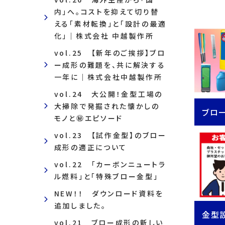
内」へ。コストを抑えて切り替
える「素材転換」と「設計の最適
化」｜株式会社 中越製作所
vol.25 【新年のご挨拶】ブロ
ー成形の難題を、共に解決する
一年に｜株式会社中越製作所
vol.24 大公開！金型工場の
大掃除で発掘された懐かしの
ブロ
モノと㊙エピソード
vol.23 【試作金型】のブロー
成形の適正について
vol.22 「カーボンニュートラ
ル燃料」と「特殊ブロー金型」
NEW！！ ダウンロード資料を
追加しました。
金型
vol.21 ブロー成形の新しい