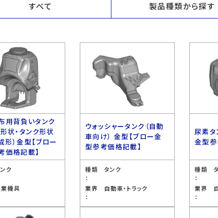
すべて
製品種類から探す
布用背負いタンク
ウォッシャータンク（自動
ス形状・タンク形状
尿素タ
車向け） 金型【ブロー金
成形）金型【ブロー
金型参
型参考価格記載】
考価格記載】
タンク
種類
タンク
種類
：
：
農業機具
業界
自動車・トラック
業界
：
：