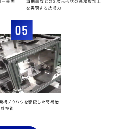
ロー金型
湾曲面などの３次元形状の高精度加工
を実現する技術力
05
機構ノウハウを駆使した簡易治
設計技術