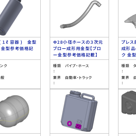
( １ℓ 容器 ) 金型
Ф28小径ホースの３次元
プレス
ー金型参考価格記
ブロー成形用金型【ブロ
成形品
ー金型参考価格記載】
ク 金
タンク
種類
パイプ・ホース
種類
：
：
全般
業界
自動車・トラック
業界
：
：