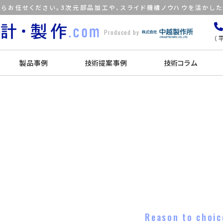
らお任せください。3次元部品加工や、スライド機構ノウハウを活かし
Produced by
（平
製品事例
技術提案事例
技術コラム
Reason to choic