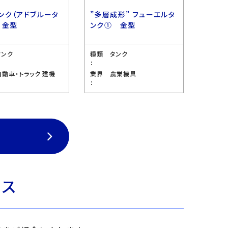
ンク（アドブルータ
”多層成形” フューエルタ
 金型
ンク① 金型
タンク
種類
タンク
：
自動車・トラック 建機
業界
農業機具
：
ビス