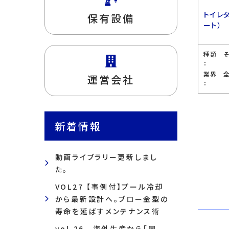
トイレ
保有設備
ート）
種類
：
業界
運営会社
：
新着情報
動画ライブラリー更新しまし
た。
VOL27 【事例付】プール冷却
から最新設計へ。ブロー金型の
寿命を延ばすメンテナンス術
vol.26 海外生産から「国