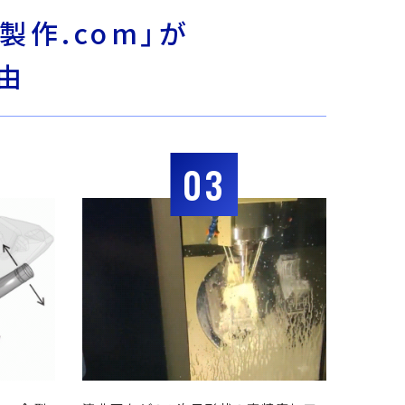
製作.com」が
由
03