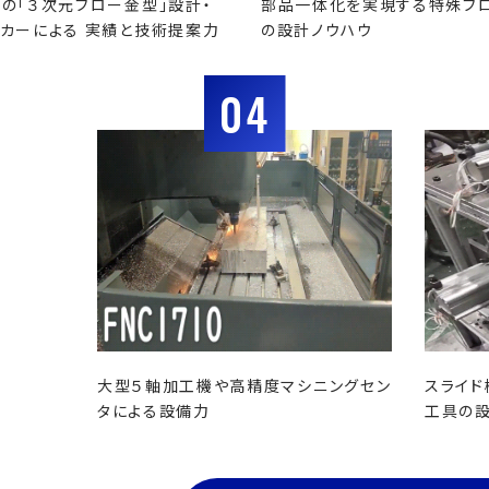
の「３次元ブロー金型」設計・
部品一体化を実現する特殊ブ
カーによる 実績と技術提案力
の設計ノウハウ
04
大型５軸加工機や高精度マシニングセン
スライド
タによる設備力
工具の