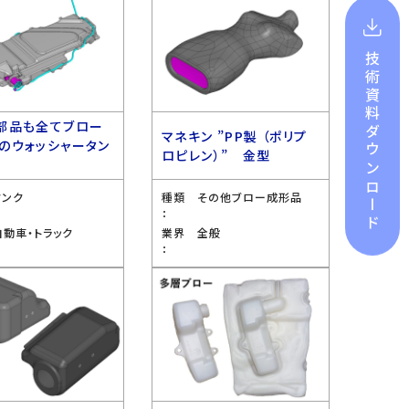
技術資料
部品も全てブロー
ダウンロード
マネキン ”PP製 （ポリプ
のウォッシャータン
ロピレン）” 金型
型
タンク
種類
その他ブロー成形品
：
自動車・トラック
業界
全般
：