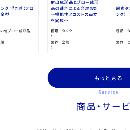
射出成形品とブロー成形
タンク 浮き球（フロ
品の融合による合理設計
尿素タ
 金型
〜機能性とコストの両立
ンク）
を実現〜
その他ブロー成形品
種類
タンク
種類
：
：
全般
業界
全般
業界
：
：
もっと見る
Service
商品・サー