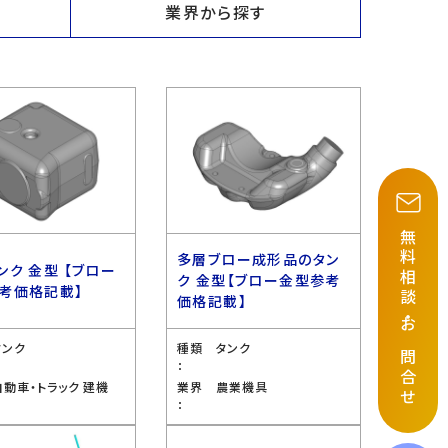
業界から探す
無料相談
多層ブロー成形品のタン
ンク 金型 【ブロー
ク 金型【ブロー金型参考
考価格記載】
価格記載】
・
お問合せ
タンク
種類
タンク
：
自動車・トラック 建機
業界
農業機具
：