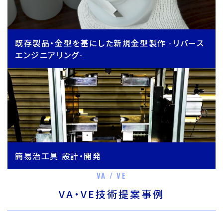
既存製品・金型を基にした新規金型製作 -リバース
エンジニアリング-
簡易治工具 設計・開発
VA / VE
VA・VE技術提案事例