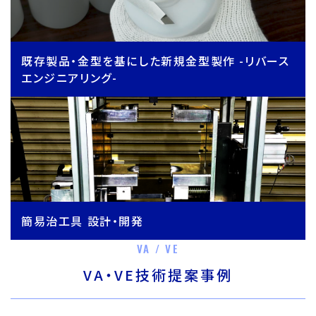
既存製品・金型を基にした新規金型製作 -リバース
エンジニアリング-
簡易治工具 設計・開発
VA / VE
VA・VE技術提案事例