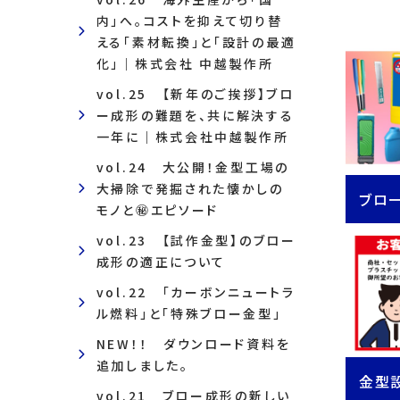
内」へ。コストを抑えて切り替
える「素材転換」と「設計の最適
化」｜株式会社 中越製作所
vol.25 【新年のご挨拶】ブロ
ー成形の難題を、共に解決する
一年に｜株式会社中越製作所
vol.24 大公開！金型工場の
大掃除で発掘された懐かしの
ブロ
モノと㊙エピソード
vol.23 【試作金型】のブロー
成形の適正について
vol.22 「カーボンニュートラ
ル燃料」と「特殊ブロー金型」
NEW！！ ダウンロード資料を
追加しました。
金型
vol.21 ブロー成形の新しい