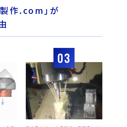
製作.com」が
由
03