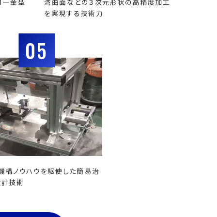
ロー金型
湾曲面などの３次元形状の高精度加工
を実現する技術力
05
機構ノウハウを駆使した簡易治
設計技術