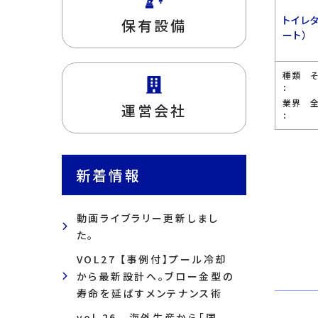
トイレ
保有設備
ート）
種類
：
業界
運営会社
：
新着情報
動画ライブラリー更新しまし
た。
VOL27 【事例付】プール冷却
から最新設計へ。ブロー金型の
寿命を延ばすメンテナンス術
vol.26 海外生産から「国