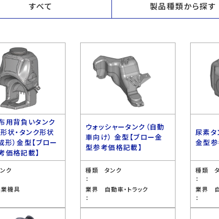
すべて
製品種類から探す
布用背負いタンク
ウォッシャータンク（自動
ス形状・タンク形状
尿素タ
車向け） 金型【ブロー金
成形）金型【ブロー
金型参
型参考価格記載】
考価格記載】
タンク
種類
タンク
種類
：
：
農業機具
業界
自動車・トラック
業界
：
：