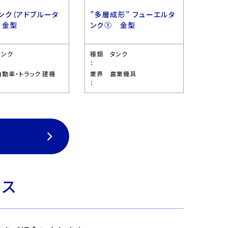
ンク（アドブルータ
”多層成形” フューエルタ
 金型
ンク① 金型
タンク
種類
タンク
：
自動車・トラック 建機
業界
農業機具
：
ビス