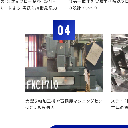
の「３次元ブロー金型」設計・
部品一体化を実現する特殊ブ
カーによる 実績と技術提案力
の設計ノウハウ
04
大型５軸加工機や高精度マシニングセン
スライド
タによる設備力
工具の