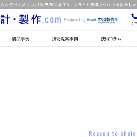
らお任せください。3次元部品加工や、スライド機構ノウハウを活かし
Produced by
（平
製品事例
技術提案事例
技術コラム
Reason to choic