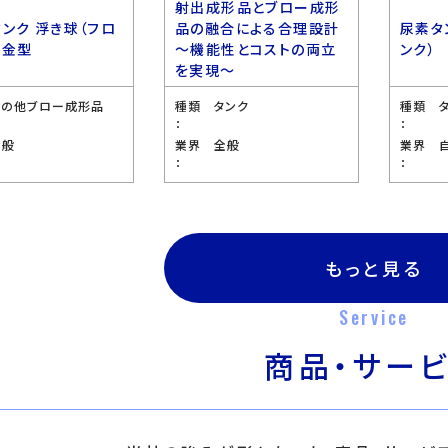
射出成形品とブロー成形
タンク 浮き球（フロ
品の融合による合理設計
尿素タ
 金型
〜機能性とコストの両立
ンク）
を実現〜
その他ブロー成形品
種類
タンク
種類
：
：
全般
業界
全般
業界
：
：
もっと見る
Service
商品・サー