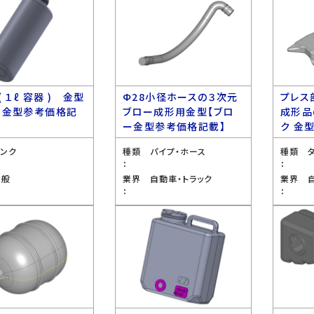
( １ℓ 容器 ) 金型
Ф28小径ホースの３次元
プレス
ー金型参考価格記
ブロー成形用金型【ブロ
成形品
ー金型参考価格記載】
ク 金
タンク
種類
パイプ・ホース
種類
：
：
全般
業界
自動車・トラック
業界
：
：