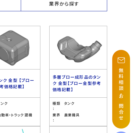
業界から探す
無料相談
多層ブロー成形品のタン
ンク 金型 【ブロー
ク 金型【ブロー金型参考
考価格記載】
価格記載】
・
お問合せ
タンク
種類
タンク
：
自動車・トラック 建機
業界
農業機具
：