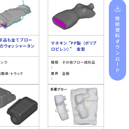
技術資料
部品も全てブロー
ダウンロード
マネキン ”PP製 （ポリプ
のウォッシャータン
ロピレン）” 金型
型
タンク
種類
その他ブロー成形品
：
自動車・トラック
業界
全般
：