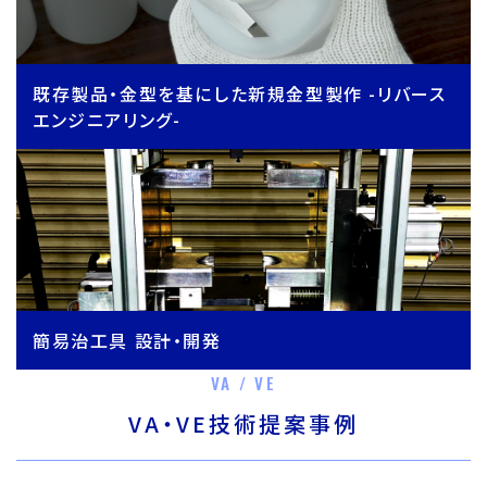
既存製品・金型を基にした新規金型製作 -リバース
エンジニアリング-
簡易治工具 設計・開発
VA / VE
VA・VE技術提案事例