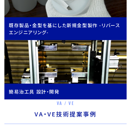
既存製品・金型を基にした新規金型製作 -リバース
エンジニアリング-
簡易治工具 設計・開発
VA / VE
VA・VE技術提案事例