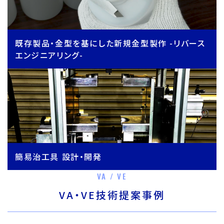
既存製品・金型を基にした新規金型製作 -リバース
エンジニアリング-
簡易治工具 設計・開発
VA / VE
VA・VE技術提案事例