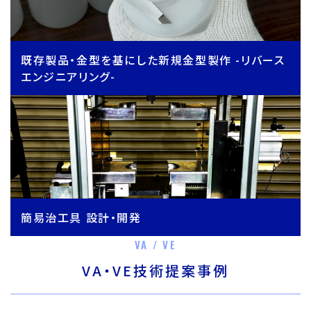
既存製品・金型を基にした新規金型製作 -リバース
エンジニアリング-
簡易治工具 設計・開発
VA / VE
VA・VE技術提案事例