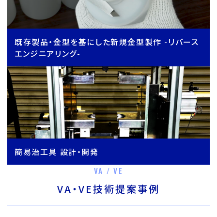
既存製品・金型を基にした新規金型製作 -リバース
エンジニアリング-
簡易治工具 設計・開発
VA / VE
VA・VE技術提案事例