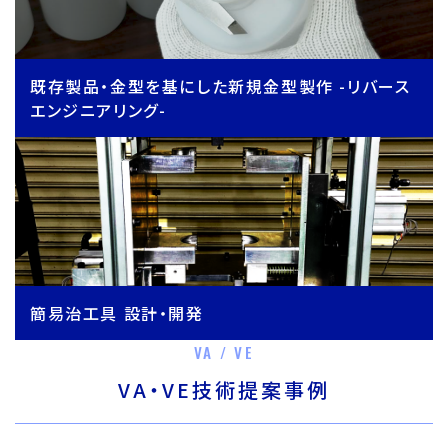
既存製品・金型を基にした新規金型製作 -リバース
エンジニアリング-
簡易治工具 設計・開発
VA / VE
VA・VE技術提案事例