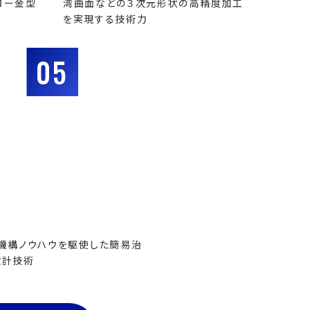
ロー金型
湾曲面などの３次元形状の高精度加工
を実現する技術力
05
機構ノウハウを駆使した簡易治
設計技術