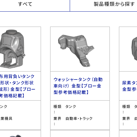
すべて
製品種類から探す
布用背負いタンク
ウォッシャータンク（自動
ス形状・タンク形状
尿素タ
車向け） 金型【ブロー金
成形）金型【ブロー
金型参
型参考価格記載】
考価格記載】
タンク
種類
タンク
種類
：
：
農業機具
業界
自動車・トラック
業界
：
：