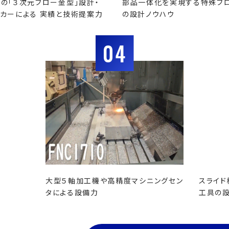
の「３次元ブロー金型」設計・
部品一体化を実現する特殊ブ
カーによる 実績と技術提案力
の設計ノウハウ
04
大型５軸加工機や高精度マシニングセン
スライド
タによる設備力
工具の