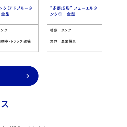
ンク（アドブルータ
”多層成形” フューエルタ
 金型
ンク① 金型
タンク
種類
タンク
：
自動車・トラック 建機
業界
農業機具
：
ビス