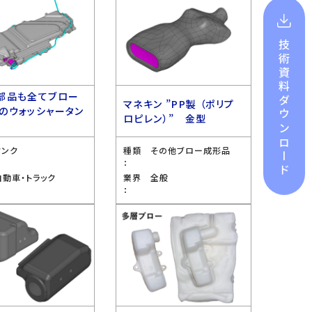
技術資料
部品も全てブロー
ダウンロード
マネキン ”PP製 （ポリプ
のウォッシャータン
ロピレン）” 金型
型
タンク
種類
その他ブロー成形品
：
自動車・トラック
業界
全般
：