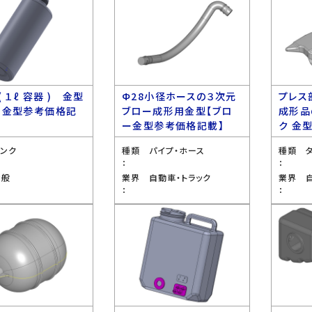
( １ℓ 容器 ) 金型
Ф28小径ホースの３次元
プレス
ー金型参考価格記
ブロー成形用金型【ブロ
成形品
ー金型参考価格記載】
ク 金
タンク
種類
パイプ・ホース
種類
：
：
全般
業界
自動車・トラック
業界
：
：