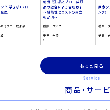
射出成形品とブロー成形
タンク 浮き球（フロ
品の融合による合理設計
尿素タ
 金型
〜機能性とコストの両立
ンク）
を実現〜
その他ブロー成形品
種類
タンク
種類
：
：
全般
業界
全般
業界
：
：
もっと見る
Service
商品・サー