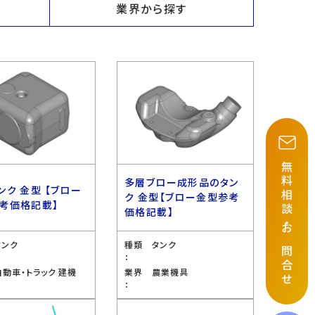
業界から探す
無料相談
多層ブロー成形品のタン
ンク 金型 【ブロー
ク 金型【ブロー金型参考
考価格記載】
価格記載】
・
お問合せ
タンク
種類
タンク
：
自動車・トラック 建機
業界
農業機具
：