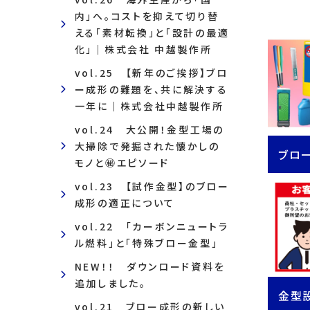
内」へ。コストを抑えて切り替
える「素材転換」と「設計の最適
化」｜株式会社 中越製作所
vol.25 【新年のご挨拶】ブロ
ー成形の難題を、共に解決する
一年に｜株式会社中越製作所
vol.24 大公開！金型工場の
大掃除で発掘された懐かしの
ブロ
モノと㊙エピソード
vol.23 【試作金型】のブロー
成形の適正について
vol.22 「カーボンニュートラ
ル燃料」と「特殊ブロー金型」
NEW！！ ダウンロード資料を
追加しました。
金型
vol.21 ブロー成形の新しい