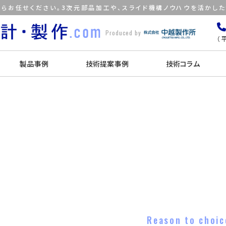
らお任せください。3次元部品加工や、スライド機構ノウハウを活かし
Produced by
（平
製品事例
技術提案事例
技術コラム
Reason to choic