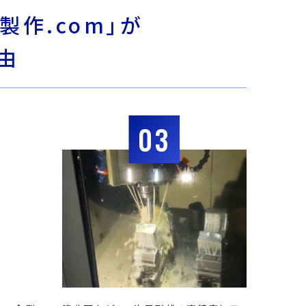
製作.com」が
由
03