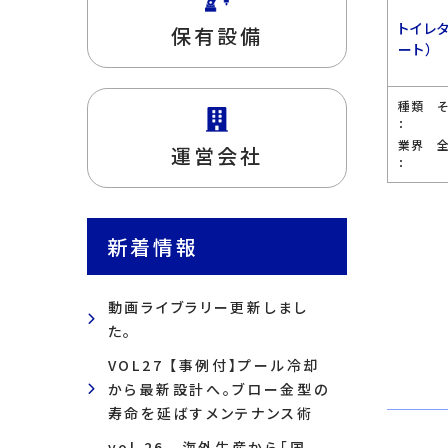
トイレ
保有設備
ート）
種類
：
業界
運営会社
：
新着情報
動画ライブラリー更新しまし
た。
VOL27 【事例付】プール冷却
から最新設計へ。ブロー金型の
寿命を延ばすメンテナンス術
vol.26 海外生産から「国