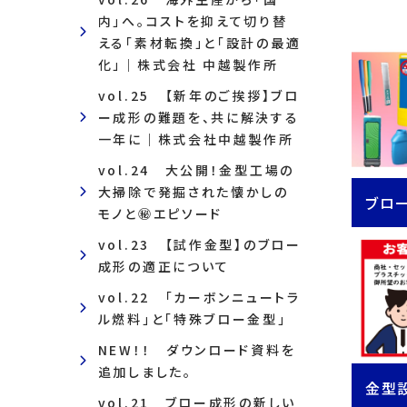
内」へ。コストを抑えて切り替
える「素材転換」と「設計の最適
化」｜株式会社 中越製作所
vol.25 【新年のご挨拶】ブロ
ー成形の難題を、共に解決する
一年に｜株式会社中越製作所
vol.24 大公開！金型工場の
大掃除で発掘された懐かしの
ブロ
モノと㊙エピソード
vol.23 【試作金型】のブロー
成形の適正について
vol.22 「カーボンニュートラ
ル燃料」と「特殊ブロー金型」
NEW！！ ダウンロード資料を
追加しました。
金型
vol.21 ブロー成形の新しい