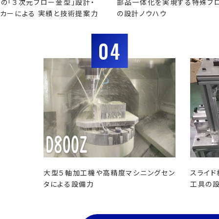
の「３次元ブロー金型」設計・
部品一体化を実現する特殊ブ
カーによる 実績と技術提案力
の設計ノウハウ
04
大型５軸加工機や高精度マシニングセン
スライド
タによる設備力
工具の