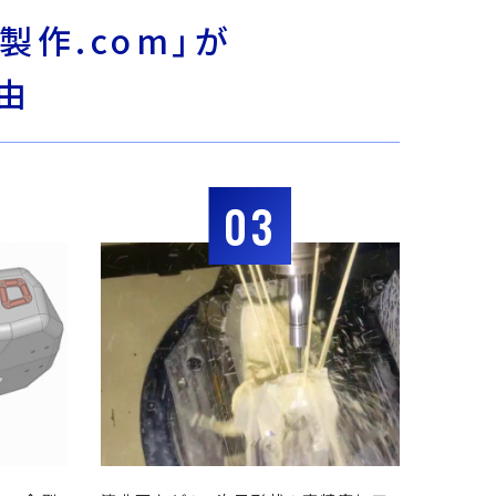
製作.com」が
由
03