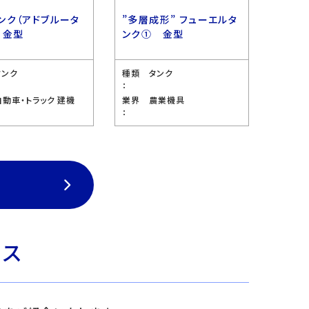
ンク（アドブルータ
”多層成形” フューエルタ
 金型
ンク① 金型
タンク
種類
タンク
：
自動車・トラック 建機
業界
農業機具
：
ビス