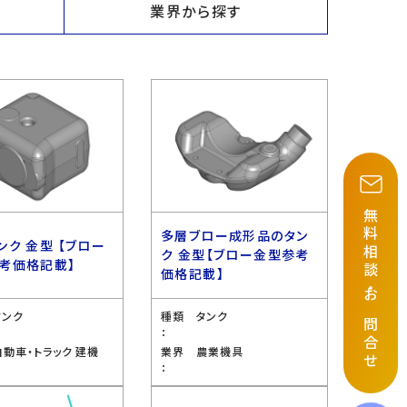
業界から探す
無料相談
多層ブロー成形品のタン
ンク 金型 【ブロー
ク 金型【ブロー金型参考
考価格記載】
価格記載】
・
お問合せ
タンク
種類
タンク
：
自動車・トラック 建機
業界
農業機具
：