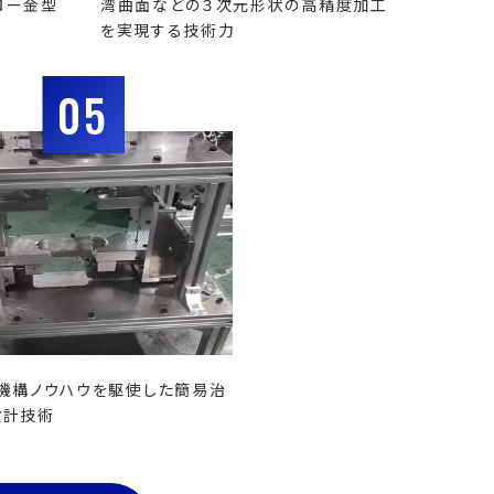
ロー金型
湾曲面などの３次元形状の高精度加工
を実現する技術力
05
機構ノウハウを駆使した簡易治
設計技術