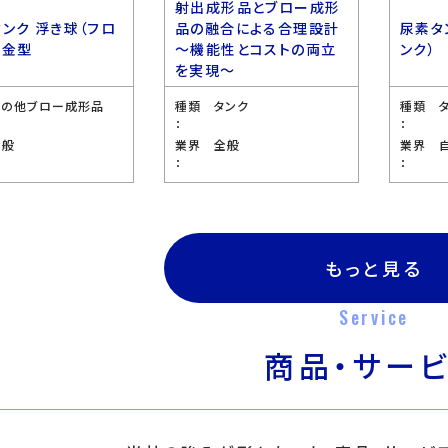
射出成形品とブロー成形
タンク 浮き球（フロ
品の融合による合理設計
尿素タ
 金型
〜機能性とコストの両立
ンク）
を実現〜
その他ブロー成形品
種類
タンク
種類
：
：
全般
業界
全般
業界
：
：
もっと見る
Service
商品・サー