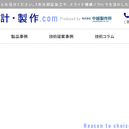
らお任せください。3次元部品加工や、スライド機構ノウハウを活かし
Produced by
（平
製品事例
技術提案事例
技術コラム
Reason to choic