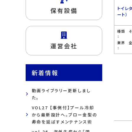
トイレ
保有設備
ート）
種類
：
業界
運営会社
：
新着情報
動画ライブラリー更新しまし
た。
VOL27 【事例付】プール冷却
から最新設計へ。ブロー金型の
寿命を延ばすメンテナンス術
vol.26 海外生産から「国