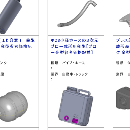
( １ℓ 容器 ) 金型
Ф28小径ホースの３次元
プレス
ー金型参考価格記
ブロー成形用金型【ブロ
成形品
ー金型参考価格記載】
ク 金
タンク
種類
パイプ・ホース
種類
：
：
全般
業界
自動車・トラック
業界
：
：