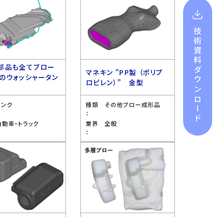
技術資料
部品も全てブロー
ダウンロード
マネキン ”PP製 （ポリプ
のウォッシャータン
ロピレン）” 金型
型
タンク
種類
その他ブロー成形品
：
自動車・トラック
業界
全般
：