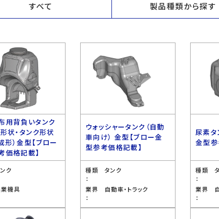
すべて
製品種類から探す
布用背負いタンク
ウォッシャータンク（自動
ス形状・タンク形状
尿素タ
車向け） 金型【ブロー金
成形）金型【ブロー
金型参
型参考価格記載】
考価格記載】
タンク
種類
タンク
種類
：
：
農業機具
業界
自動車・トラック
業界
：
：