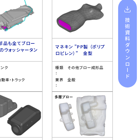
技術資料
部品も全てブロー
ダウンロード
マネキン ”PP製 （ポリプ
のウォッシャータン
ロピレン）” 金型
型
タンク
種類
その他ブロー成形品
：
自動車・トラック
業界
全般
：