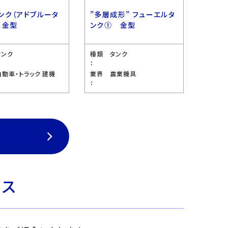
ンク（アドブルータ
”多層成形” フューエルタ
 金型
ンク① 金型
タンク
種類
タンク
：
自動車・トラック 建機
業界
農業機具
：
ビス