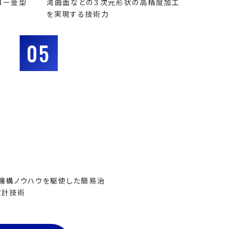
ロー金型
湾曲面などの３次元形状の高精度加工
を実現する技術力
05
機構ノウハウを駆使した簡易治
設計技術