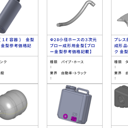
( １ℓ 容器 ) 金型
Ф28小径ホースの３次元
プレス
ー金型参考価格記
ブロー成形用金型【ブロ
成形品
ー金型参考価格記載】
ク 金
タンク
種類
パイプ・ホース
種類
：
：
全般
業界
自動車・トラック
業界
：
：