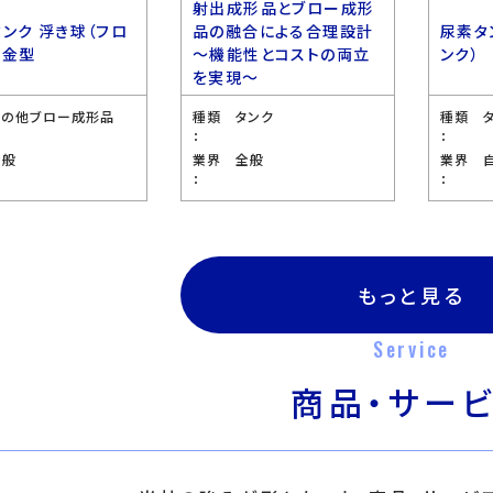
射出成形品とブロー成形
タンク 浮き球（フロ
品の融合による合理設計
尿素タ
 金型
〜機能性とコストの両立
ンク）
を実現〜
その他ブロー成形品
種類
タンク
種類
：
：
全般
業界
全般
業界
：
：
もっと見る
Service
商品・サー