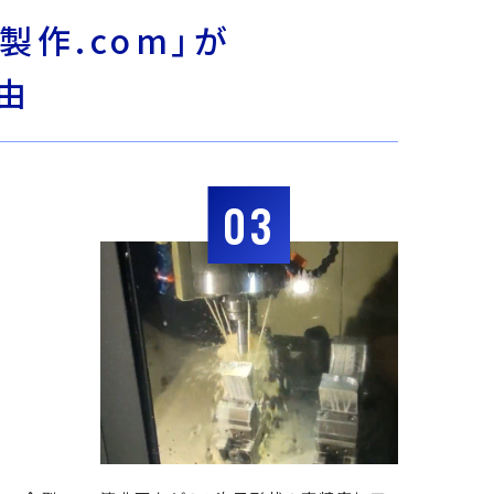
製作.com」が
由
03