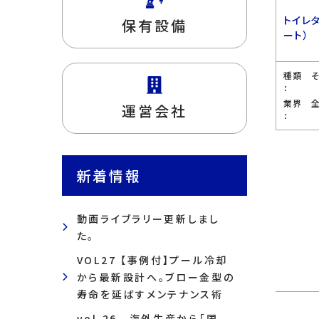
トイレ
保有設備
ート）
種類
：
業界
運営会社
：
新着情報
動画ライブラリー更新しまし
た。
VOL27 【事例付】プール冷却
から最新設計へ。ブロー金型の
寿命を延ばすメンテナンス術
vol.26 海外生産から「国