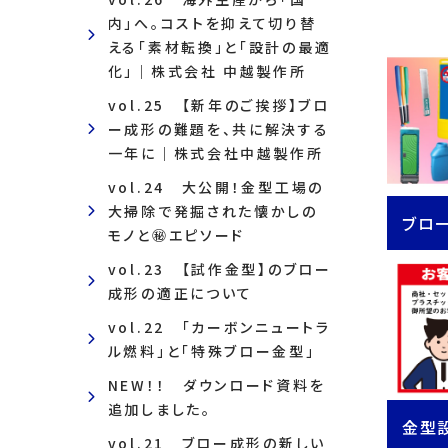
内」へ。コストを抑えて切り替
える「素材転換」と「設計の最適
化」｜株式会社 中越製作所
vol.25 【新年のご挨拶】ブロ
ー成形の難題を、共に解決する
一年に｜株式会社中越製作所
vol.24 大公開！金型工場の
大掃除で発掘された懐かしの
ブロ
モノと㊙エピソード
vol.23 【試作金型】のブロー
成形の適正について
vol.22 「カーボンニュートラ
ル燃料」と「特殊ブロー金型」
NEW！！ ダウンロード資料を
追加しました。
金型
vol.21 ブロー成形の新しい