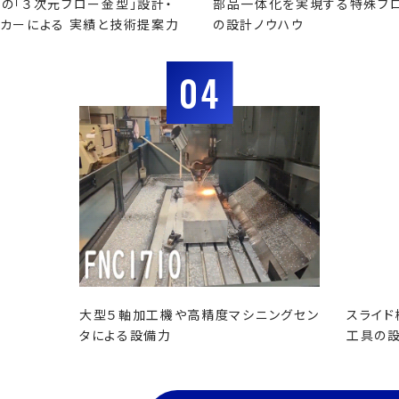
の「３次元ブロー金型」設計・
部品一体化を実現する特殊ブ
カーによる 実績と技術提案力
の設計ノウハウ
04
大型５軸加工機や高精度マシニングセン
スライド
タによる設備力
工具の