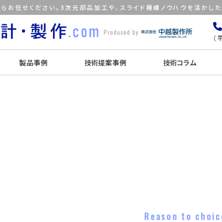
らお任せください。3次元部品加工や、スライド機構ノウハウを活かし
Produced by
（平
製品事例
技術提案事例
技術コラム
Reason to choic