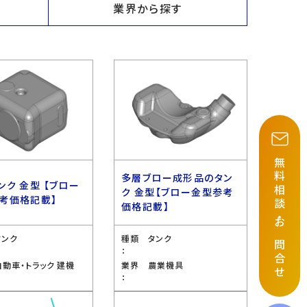
業界から探す
無料相談
多層ブロー成形品のタン
ンク 金型 【ブロー
ク 金型【ブロー金型参考
考価格記載】
価格記載】
・
お問合せ
タンク
種類
タンク
：
自動車・トラック 建機
業界
農業機具
：