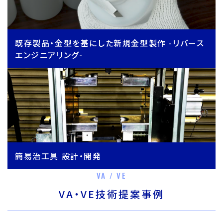
既存製品・金型を基にした新規金型製作 -リバース
エンジニアリング-
簡易治工具 設計・開発
VA / VE
VA・VE技術提案事例