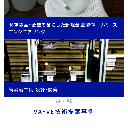
既存製品・金型を基にした新規金型製作 -リバース
エンジニアリング-
簡易治工具 設計・開発
VA / VE
VA・VE技術提案事例