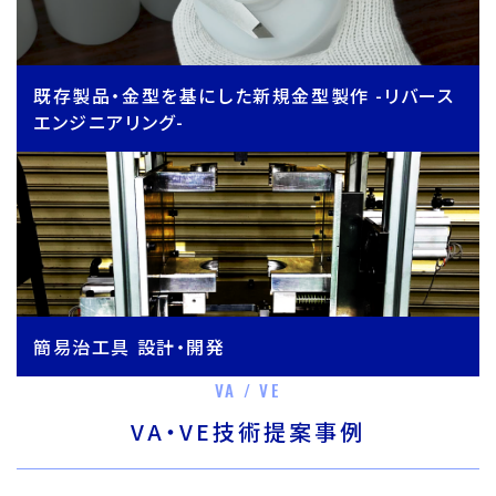
既存製品・金型を基にした新規金型製作 -リバース
エンジニアリング-
簡易治工具 設計・開発
VA / VE
VA・VE技術提案事例