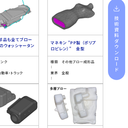
技術資料
部品も全てブロー
ダウンロード
マネキン ”PP製 （ポリプ
のウォッシャータン
ロピレン）” 金型
型
タンク
種類
その他ブロー成形品
：
自動車・トラック
業界
全般
：