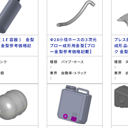
( １ℓ 容器 ) 金型
Ф28小径ホースの３次元
プレス
ー金型参考価格記
ブロー成形用金型【ブロ
成形品
ー金型参考価格記載】
ク 金
タンク
種類
パイプ・ホース
種類
：
：
全般
業界
自動車・トラック
業界
：
：