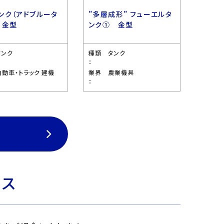
ンク（アドブルータ
”多層成形” フューエルタ
 金型
ンク① 金型
タンク
種類
タンク
：
自動車・トラック 建機
業界
農業機具
：
ビス