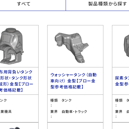
すべて
製品種類から探す
布用背負いタンク
ウォッシャータンク（自動
ス形状・タンク形状
尿素タ
車向け） 金型【ブロー金
成形）金型【ブロー
金型参
型参考価格記載】
考価格記載】
タンク
種類
タンク
種類
：
：
農業機具
業界
自動車・トラック
業界
：
：