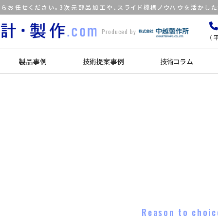
らお任せください。3次元部品加工や、スライド機構ノウハウを活かし
Produced by
（平
製品事例
技術提案事例
技術コラム
Reason to choic