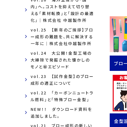
内」へ。コストを抑えて切り替
える「素材転換」と「設計の最適
化」｜株式会社 中越製作所
vol.25 【新年のご挨拶】ブロ
ー成形の難題を、共に解決する
一年に｜株式会社中越製作所
vol.24 大公開！金型工場の
大掃除で発掘された懐かしの
ブロ
モノと㊙エピソード
vol.23 【試作金型】のブロー
成形の適正について
vol.22 「カーボンニュートラ
ル燃料」と「特殊ブロー金型」
NEW！！ ダウンロード資料を
追加しました。
金型
vol.21 ブロー成形の新しい