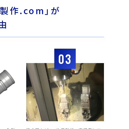
製作.com」が
由
03