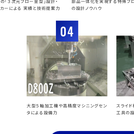
の「３次元ブロー金型」設計・
部品一体化を実現する特殊ブ
カーによる 実績と技術提案力
の設計ノウハウ
04
大型５軸加工機や高精度マシニングセン
スライド
タによる設備力
工具の