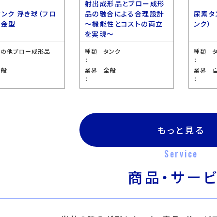
射出成形品とブロー成形
タンク 浮き球（フロ
品の融合による合理設計
尿素タ
 金型
〜機能性とコストの両立
ンク）
を実現〜
その他ブロー成形品
種類
タンク
種類
：
：
全般
業界
全般
業界
：
：
もっと見る
Service
商品・サー