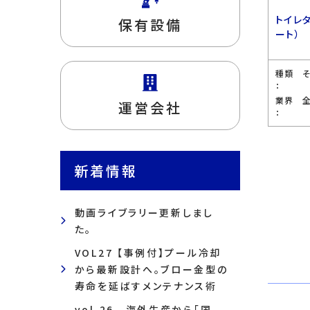
トイレ
保有設備
ート）
種類
：
業界
運営会社
：
新着情報
動画ライブラリー更新しまし
た。
VOL27 【事例付】プール冷却
から最新設計へ。ブロー金型の
寿命を延ばすメンテナンス術
vol.26 海外生産から「国