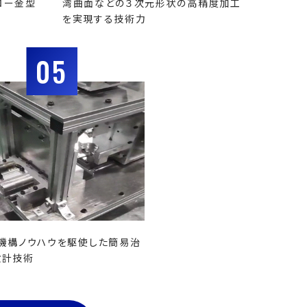
ロー金型
湾曲面などの３次元形状の高精度加工
を実現する技術力
05
機構ノウハウを駆使した簡易治
設計技術