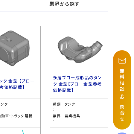
業界から探す
無料相談
多層ブロー成形品のタン
ンク 金型 【ブロー
ク 金型【ブロー金型参考
考価格記載】
価格記載】
・
お問合せ
タンク
種類
タンク
：
自動車・トラック 建機
業界
農業機具
：