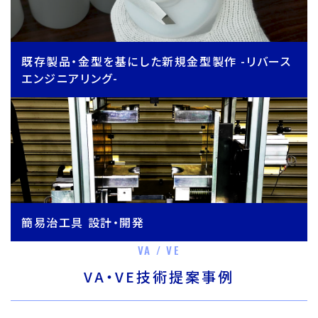
既存製品・金型を基にした新規金型製作 -リバース
エンジニアリング-
簡易治工具 設計・開発
VA / VE
VA・VE技術提案事例