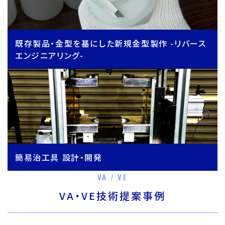
既存製品・金型を基にした新規金型製作 -リバース
エンジニアリング-
簡易治工具 設計・開発
VA / VE
VA・VE技術提案事例