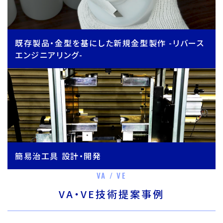
既存製品・金型を基にした新規金型製作 -リバース
エンジニアリング-
簡易治工具 設計・開発
VA / VE
VA・VE技術提案事例