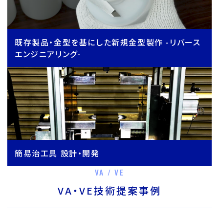
既存製品・金型を基にした新規金型製作 -リバース
エンジニアリング-
簡易治工具 設計・開発
VA / VE
VA・VE技術提案事例